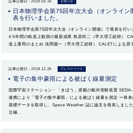
記事公開日：2020.03.18
お知らせ
日本物理学会第75回年次大会（オンライン
表を行いました。
日本物理学会第75回年次大会（オンライン開催）で発表を行いま
4.5年間の軌道上観測の最新成果 鳥居祥二（早大理工総研） CA
道上運用のまとめ 浅岡陽一（早大理工総研） CALETによる
記事公開日：2019.12.26
プレスリリース
電子の集中豪雨による被ばく線量測定
国際宇宙ステーション・「きぼう」搭載の船外実験装置 SEDA-AP
連携により「電子の集中豪雨」による被ばく線量を測定 ー将
基礎データを取得し、Space Weather 誌に論文を発表しま
立極…