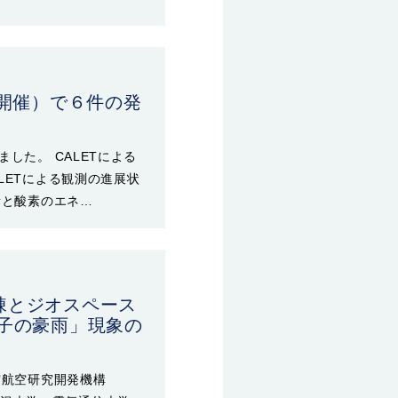
ン開催）で６件の発
した。 CALETによる
LETによる観測の進展状
素と酸素のエネ…
棟とジオスペース
子の豪雨」現象の
宙航空研究開発機構