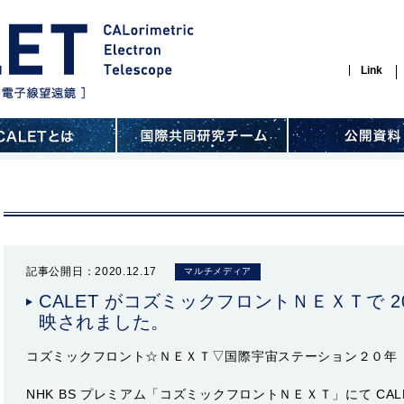
Link
記事公開日：2020.12.17
マルチメディア
CALET がコズミックフロントＮＥＸＴで 202
映されました。
コズミックフロント☆ＮＥＸＴ▽国際宇宙ステーション２０年
NHK BS プレミアム「コズミックフロントＮＥＸＴ」にて CA