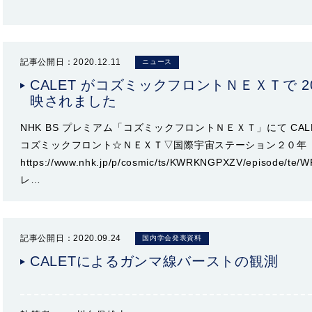
記事公開日：2020.12.11
ニュース
CALET がコズミックフロントＮＥＸＴで 202
映されました
NHK BS プレミアム「コズミックフロントＮＥＸＴ」にて CA
コズミックフロント☆ＮＥＸＴ▽国際宇宙ステーション２０年
https://www.nhk.jp/p/cosmic/ts/KWRKNGPXZV/episode/t
レ…
記事公開日：2020.09.24
国内学会発表資料
CALETによるガンマ線バーストの観測