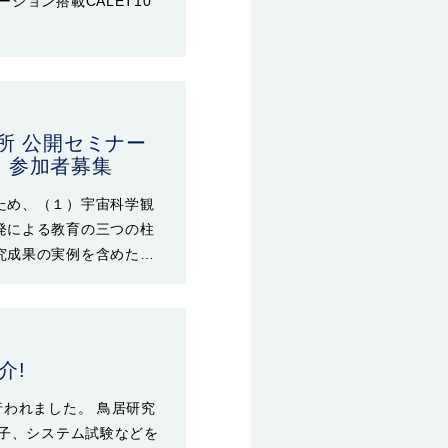
ション搭載CALET10
所 公開セミナー
」参加者募集
ため、（１）宇宙科学観
発による教育の三つの柱
究成果の実例を含めた…
介!
行われました。 鳥居研究
様子、システム試験などを