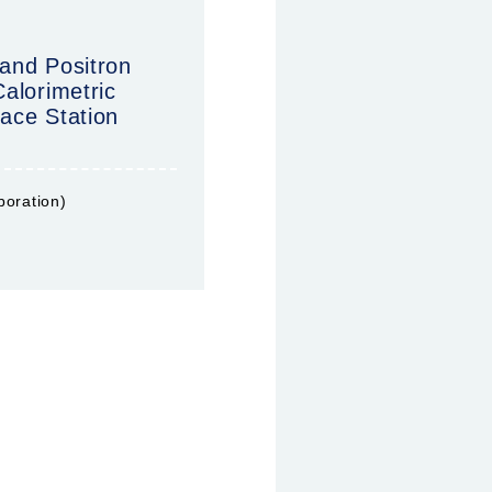
and Positron
alorimetric
pace Station
boration)