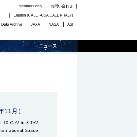
Members only
お問い合わせ
English (
CALET-USA
,
CALET-ITALY
)
Data Archive
JAXA
NASA
ASI
年11月）
m 10 GeV to 3 TeV
nternational Space