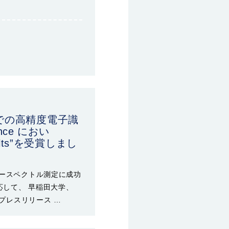
での高精度電子識
nce におい
esults”を受賞しまし
ギースペクトル測定に成功
れに対応して、 早稲田大学、
Aプレスリリース …