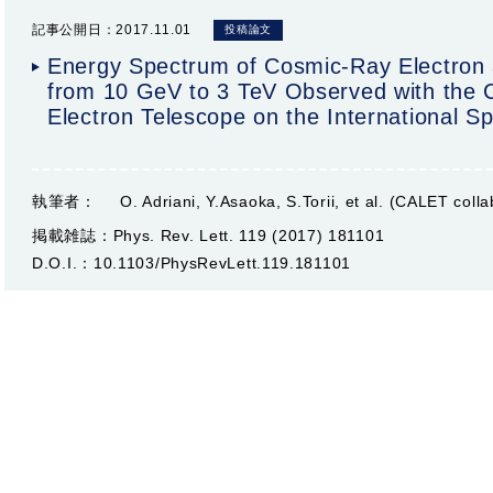
記事公開日：2017.11.01
投稿論文
Energy Spectrum of Cosmic-Ray Electron 
from 10 GeV to 3 TeV Observed with the C
Electron Telescope on the International S
執筆者：
O. Adriani, Y.Asaoka, S.Torii, et al. (CALET colla
掲載雑誌：
Phys. Rev. Lett. 119 (2017) 181101
D.O.I.：
10.1103/PhysRevLett.119.181101