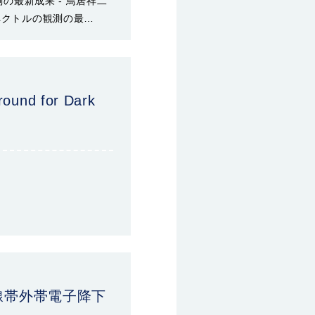
測の最新成果 - 鳥居祥二
ペクトルの観測の最…
round for Dark
射線帯外帯電子降下