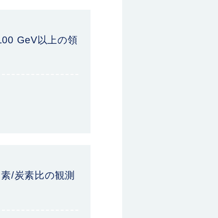
00 GeV以上の領
のホウ素/炭素比の観測