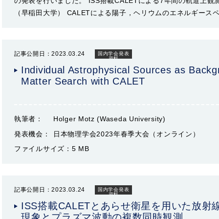
の発表を行いました。 ISS搭載CALETによる7年間の軌道上観
（早稲田大学） CALETによる陽子，ヘリウムのエネルギース
記事公開日：2023.03.24
国内学会発表
資料
Individual Astrophysical Sources as Backg
Matter Search with CALET
執筆者：
Holger Motz (Waseda University)
発表機会：
日本物理学会2023年春季大会（オンライン）
ファイルサイズ：
5 MB
記事公開日：2023.03.24
国内学会発表
資料
ISS搭載CALETとあらせ衛星を用いた放
現象とプラズマ波動の複数同時観測