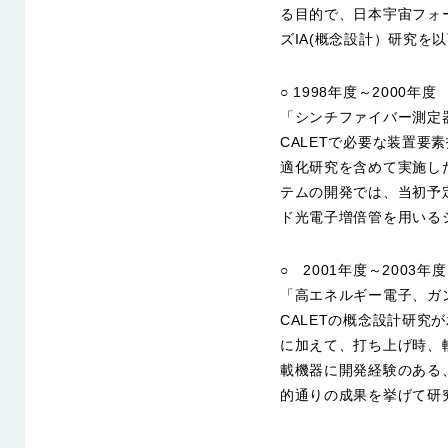
る目的で、日本宇宙フォ
ズIA(概念設計）研究を
○ 1998年度～2000年度
「シンチファイバー測定
CALETで必要な装置
適化研究を含めて実施し
テムの開発では、当初予
ド光電子増倍管を用いる
○ 2001年度～2003年度
「高エネルギー電子、ガン
CALETの概念設計研
に加えて、打ち上げ時、
載機器に開発経験のある
的通りの成果を挙げて研