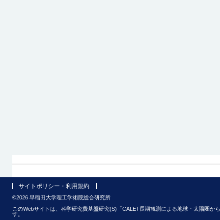
サイトポリシー・利用規約
©2026 早稲田大学理工学術院総合研究所
このWebサイトは、科学研究費基盤研究(S)「CALET長期観測による地球・太陽圏から銀
す。