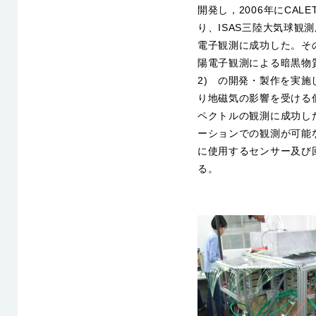
開発し，2006年にCALE
り、ISAS三陸大気球観
電子観測に成功した。その
陽電子観測による暗黒物質
2) の開発・製作を実施
り地磁気の影響を受ける低
ペクトルの観測に成功し
ーションでの観測が可能
に使用するセンサー及び
る。