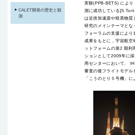
実験(PPB-BETS) に
CALET開発の歴史と観
測に成功している[S.Torii e
測
は近傍加速源や暗黒物質
研究のメインテーマとなっ
フォーラムの支援により1
成果をもとに，宇宙航空研
ットフォームの第2 期
ションとして2009年に
用センターにおいて, I
審査の後フライトモデル
「こうのとり５号機」に