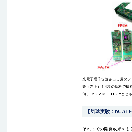
光電子増倍管読み出し用のフ
管（左上）を4枚の基板で構成
個、16bitADC、FPGA
【気球実験：bCALET
それまでの開発成果をもとに気