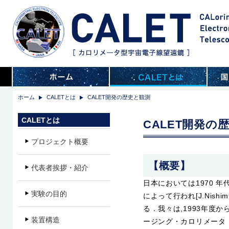
ホーム
CALETとは
CALET開発の歴史と観測
CALETとは
CALET開発の
プロジェクト概要
【概要】
代表者挨拶・紹介
日本においては1970 
実験の目的
によって行われ[J.Nishi
る．我々は,1993年度
装置構造
ージング・カロリメータ（