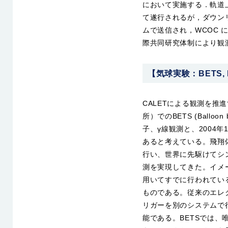
において実施する．軌道上
て遂行されるが，ダウン
ムで送信され，WCOC 
際共同研究体制により観
【気球実験：BETS, P
CALETによる観測を推
所）でのBETS (Balloon bo
子、γ線観測と、2004
あると考えている。飛翔
行い、世界に先駆けてシ
測を実現してきた。イメー
用いてすでに行われてい
ものである。従来のエレ
リガーを別のシステムで
能である。BETSでは、