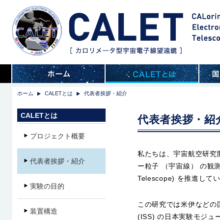
ホーム
CALETとは
代表者挨拶・紹介
CALETとは
代表者挨拶・紹
プロジェクト概要
私たちは、宇宙航空研究開
代表者挨拶・紹介
ー粒子 （宇宙線） の観測的研究
Telescope) を推進し
実験の目的
この研究では米伊などの
装置構造
(ISS) の日本実験モ