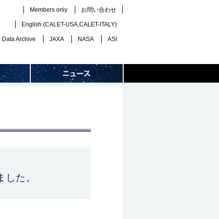
Members only
お問い合わせ
English (
CALET-USA
,
CALET-ITALY
)
Data Archive
JAXA
NASA
ASI
ました。