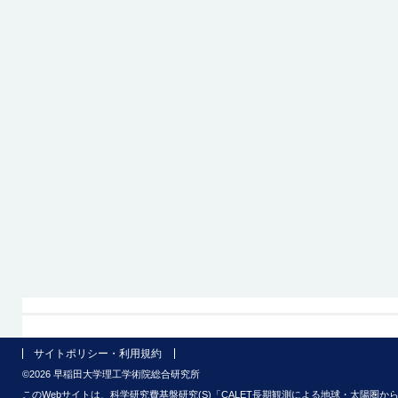
サイトポリシー・利用規約
©2026 早稲田大学理工学術院総合研究所
このWebサイトは、科学研究費基盤研究(S)「CALET長期観測による地球・太陽圏から銀