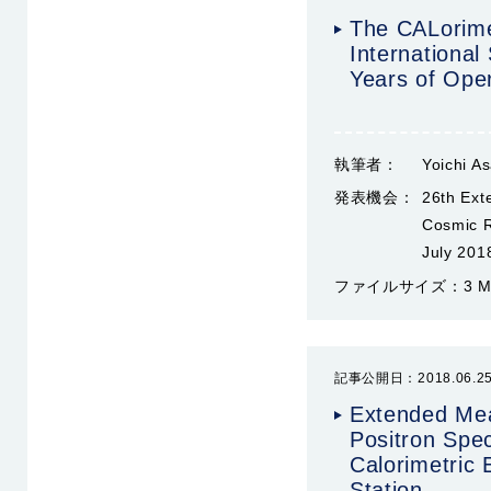
The CALorime
International
Years of Ope
執筆者：
Yoichi A
発表機会：
26th Ex
Cosmic R
July 201
ファイルサイズ：
3 
記事公開日：2018.06.2
Extended Mea
Positron Spe
Calorimetric 
Station