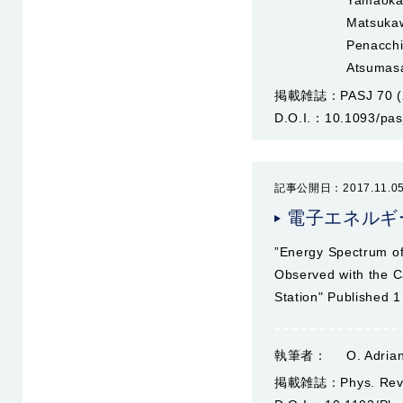
Yamaoka 
Matsuka
Penacchi
Atsumas
掲載雑誌：
PASJ 70 (
D.O.I.：
10.1093/pas
記事公開日：2017.11.0
電子エネルギ
”Energy Spectrum of
Observed with the Ca
Station" Published
執筆者：
O. Adrian
掲載雑誌：
Phys. Rev