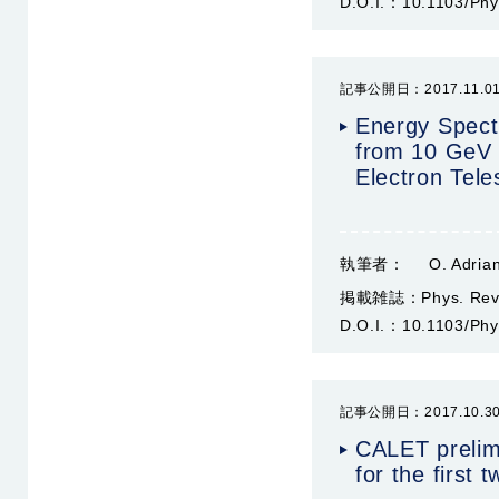
D.O.I.：
10.1103/Phy
記事公開日：2017.11.0
Energy Spect
from 10 GeV 
Electron Tele
執筆者：
O. Adrian
掲載雑誌：
Phys. Rev
D.O.I.：
10.1103/Phy
記事公開日：2017.10.3
CALET prelimi
for the first