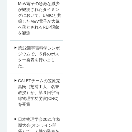
MeV電子の急激な減少
が観測されたタイミン
グにおいて、EMICと共
鳴したMeV電子が大気
へ落とされるREP現象
を観測
第22回宇宙科学シンポ
ジウムで、５件のポス
ター発表を行いまし
た。
CALETチームの笠原克
昌氏（芝浦工大、名誉
教授）が、第３回宇宙
線物理学功労賞(CRC)
を受賞
日本物理学会2021年秋
期大会(オンライン開
催）で、７件の発表を