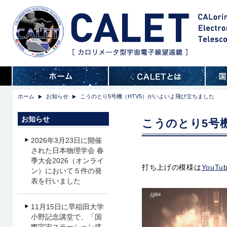
ホーム
お知らせ
こうのとり5号機（HTV5）がいよいよ飛び立ちました
お知らせ
こうのとり5号
2026年3月23日に開催
された日本物理学会 春
季大会2026（オンライ
打ち上げの模様は
YouTu
ン）において５件の発
表を行いました
11月15日に早稲田大学
小野記念講堂で、「国