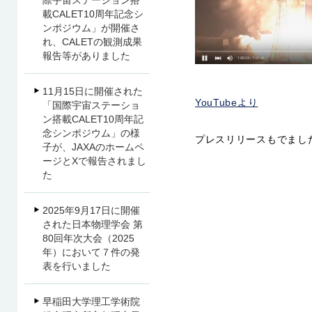
際宇宙ステーション搭
載CALET10周年記念シ
ンポジウム」が開催さ
れ、CALETの観測成果
報告等がありました
11月15日に開催された
YouTubeより
「国際宇宙ステーショ
ン搭載CALET10周年記
念シンポジウム」の様
プレスリリースもでまし
子が、JAXAのホームペ
ージとXで報告されまし
た
2025年9月17日に開催
された日本物理学会 第
80回年次大会（2025
年）において７件の発
表を行いました
早稲田大学理工学術院