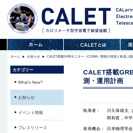
ホーム
お知らせ
CALET搭載GRBモニター（CGBM）開発の現状と軌道上
カテゴリー
CALET搭載G
測・運用計画
What's New?
お知らせ
執筆者：
川久保雄太,
イベント情報
岡和貴，中平
プレスリリース
発表機会：
日本物理学会第７