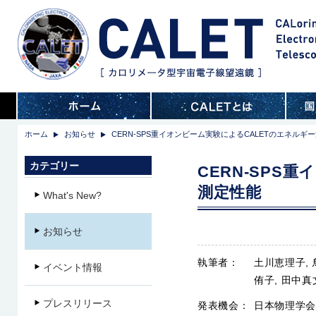
ホーム
お知らせ
CERN-SPS重イオンビーム実験によるCALETのエネルギ
カテゴリー
CERN-SPS
測定性能
What's New?
お知らせ
執筆者：
土川恵理子, 鳥
イベント情報
侑子, 田中真
プレスリリース
発表機会：
日本物理学会第