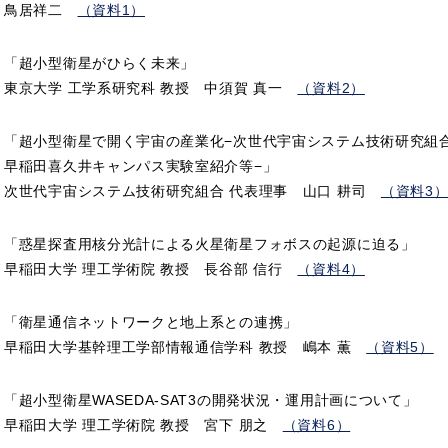
鳥居祥二
（資料1）
「超小型衛星がひらく未来」
東京大学 工学系研究科 教授 中須賀 真一
（資料2）
「超小型衛星で開く宇宙の産業化−次世代宇宙システム技術研究組
早稲田喜久井キャンパス実験室紹介等−」
次世代宇宙システム技術研究組合 代表理事 山口 耕司
（資料3
「惑星探査用核分光計による火星衛星フォボスの起源に迫る」
早稲田大学 理工学術院 教授 長谷部 信行
（資料4）
「衛星通信ネットワークと地上系との連携」
早稲田大学基幹理工学部情報通信学科 教授 嶋本 薫
（資料5）
「超小型衛星WASEDA-SAT3の開発状況・運用計画について」
早稲田大学 理工学術院 教授 宮下 朋之
（資料6）