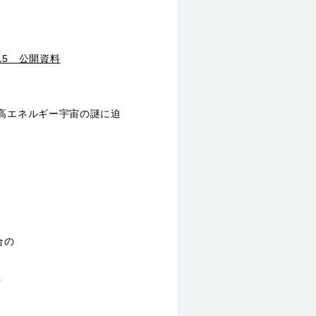
15 公開資料
−高エネルギー宇宙の謎に迫
合の
）