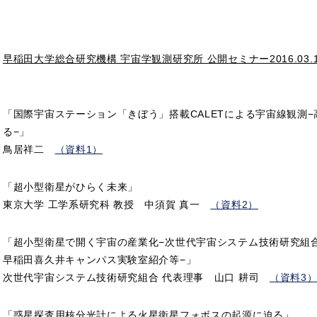
早稲田大学総合研究機構 宇宙学観測研究所 公開セミナー2016.03.
「国際宇宙ステーション「きぼう」搭載CALETによる宇宙線観測
る−」
鳥居祥二
（資料1）
「超小型衛星がひらく未来」
東京大学 工学系研究科 教授 中須賀 真一
（資料2）
「超小型衛星で開く宇宙の産業化−次世代宇宙システム技術研究組
早稲田喜久井キャンパス実験室紹介等−」
次世代宇宙システム技術研究組合 代表理事 山口 耕司
（資料3
「惑星探査用核分光計による火星衛星フォボスの起源に迫る」