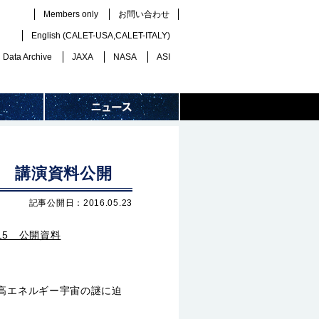
Members only
お問い合わせ
English (
CALET-USA
,
CALET-ITALY
)
Data Archive
JAXA
NASA
ASI
15 講演資料公開
記事公開日：2016.05.23
15 公開資料
−高エネルギー宇宙の謎に迫