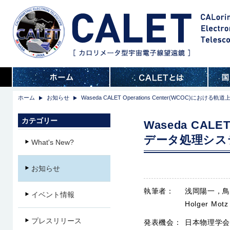
ホーム
お知らせ
Waseda CALET Operations Center(WCOC)に
カテゴリー
Waseda CALE
データ処理シス
What's New?
お知らせ
執筆者：
浅岡陽一，鳥
イベント情報
Holger
プレスリリース
発表機会：
日本物理学会秋季