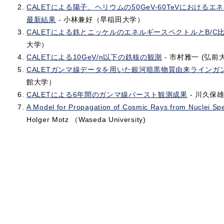
CALETによる陽子、ヘリウムの50GeV-60TeVにおける
最新結果
- 小林兼好（早稲田大学）
CALETによる鉄とニッケルのエネルギースペクトルとB/C
大学）
CALETによる10GeV/n以下の鉄核の観測
- 市村雅一 (弘前
CALETガンマ線データを用いた銀河暗黒物質由来ラインガ
館大学）
CALETによる6年間のガンマ線バースト観測成果
- 川久保
A Model for Propagation of Cosmic Rays from Nuclei S
Holger Motz （Waseda University)