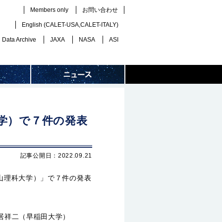
Members only
お問い合わせ
English (
CALET-USA
,
CALET-ITALY
)
Data Archive
JAXA
NASA
ASI
大学）で７件の発表
記事公開日：2022.09.21
岡山理科大学）」で７件の発表
鳥居祥二（早稲田大学）