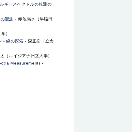
エネルギースペクトルの観測の
比の観測
- 赤池陽水（早稲田
大学）
ンマ線の探索
- 森正樹（立命
雄太（ルイジアナ州立大学）
pectra Measurements
-