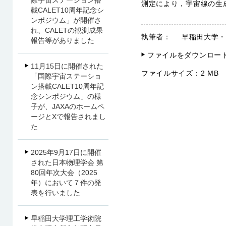
際宇宙ステーション搭
測定により，宇宙線の生
載CALET10周年記念シ
ンポジウム」が開催さ
れ、CALETの観測成果
執筆者：
早稲田大学
報告等がありました
ファイルをダウンロー
11月15日に開催された
ファイルサイズ：
2 MB
「国際宇宙ステーショ
ン搭載CALET10周年記
念シンポジウム」の様
子が、JAXAのホームペ
ージとXで報告されまし
た
2025年9月17日に開催
された日本物理学会 第
80回年次大会（2025
年）において７件の発
表を行いました
早稲田大学理工学術院