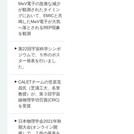
MeV電子の急激な減少
が観測されたタイミン
グにおいて、EMICと共
鳴したMeV電子が大気
へ落とされるREP現象
を観測
第22回宇宙科学シンポ
ジウムで、５件のポス
ター発表を行いまし
た。
CALETチームの笠原克
昌氏（芝浦工大、名誉
教授）が、第３回宇宙
線物理学功労賞(CRC)
を受賞
日本物理学会2021年秋
期大会(オンライン開
催）で、７件の発表を