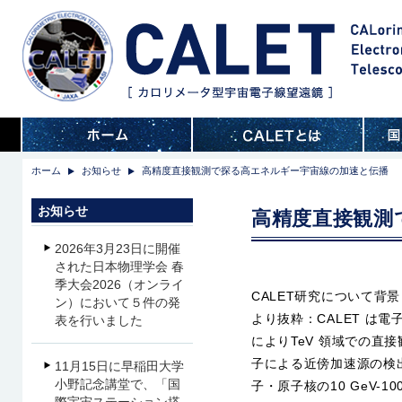
ホーム
お知らせ
高精度直接観測で探る高エネルギー宇宙線の加速と伝播
お知らせ
高精度直接観測
2026年3月23日に開催
された日本物理学会 春
季大会2026（オンライ
CALET研究について
ン）において５件の発
より抜粋：CALET は電
表を行いました
によりTeV 領域での
子による近傍加速源の検
11月15日に早稲田大学
小野記念講堂で、「国
子・原子核の10 GeV-1