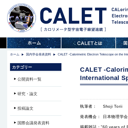
ホーム
国内学会発表資料
CALET -Calorimetric Electron Telescope on the Int
カテゴリー
CALET -Calorim
International S
公開資料一覧
研究・論文
執筆者：
Shoji Torii
投稿論文
発表機会：
日本物理学会
国際会議発表資料
掲載雑誌：
"60 years o