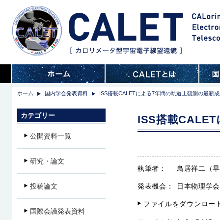
ホーム
国内学会発表資料
ISS搭載CALETによる7年間の軌道上観測の最新
カテゴリー
ISS搭載CAL
公開資料一覧
研究・論文
執筆者：
鳥居祥二（
投稿論文
発表機会：
日本物理学会
ファイルをダウンロー
国際会議発表資料