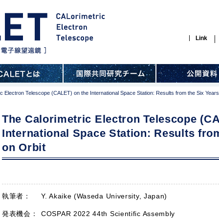
Link
c Electron Telescope (CALET) on the International Space Station: Results from the Six Years
The Calorimetric Electron Telescope (C
International Space Station: Results fro
on Orbit
執筆者：
Y. Akaike (Waseda University, Japan)
発表機会：
COSPAR 2022 44th Scientific Assembly