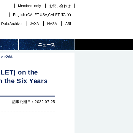
Members only
お問い合わせ
English (
CALET-USA
,
CALET-ITALY
)
Data Archive
JAXA
NASA
ASI
 on Orbit
ALET) on the
m the Six Years
記事公開日：2022.07.25