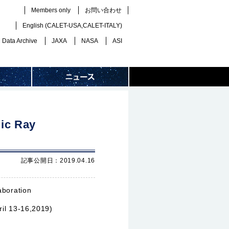
Members only
お問い合わせ
English (
CALET-USA
,
CALET-ITALY
)
Data Archive
JAXA
NASA
ASI
ic Ray
記事公開日：2019.04.16
aboration
ril 13-16,2019)