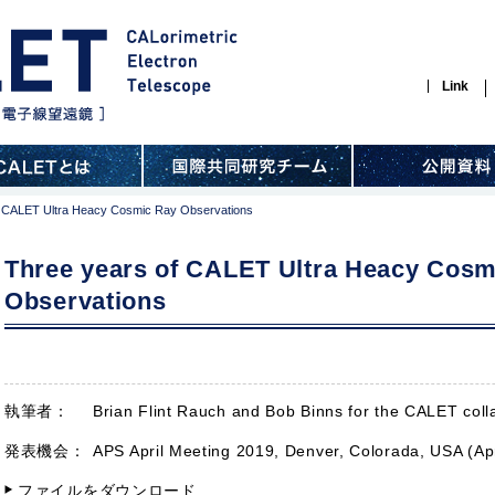
Link
f CALET Ultra Heacy Cosmic Ray Observations
Three years of CALET Ultra Heacy Cosm
Observations
執筆者：
Brian Flint Rauch and Bob Binns for the CALET coll
発表機会：
APS April Meeting 2019, Denver, Colorada, USA (Ap
ファイルをダウンロード