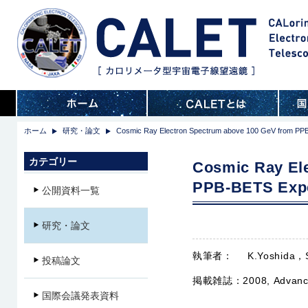
ホーム
研究・論文
Cosmic Ray Electron Spectrum above 100 GeV from PPB-
カテゴリー
Cosmic Ray El
PPB-BETS Expe
公開資料一覧
研究・論文
執筆者：
K.Yoshida，S
投稿論文
掲載雑誌：
2008, Advan
国際会議発表資料