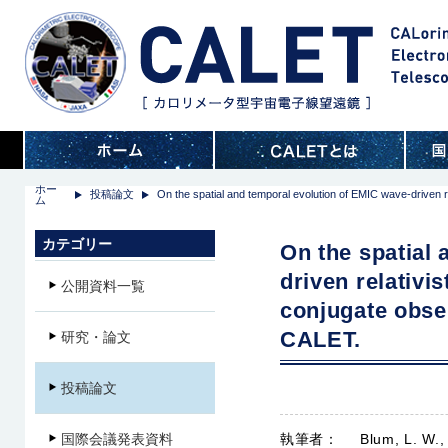
ホー
投稿論文
On the spatial and temporal evolution of EMIC wave‐driven re
ム
カテゴリー
On the spatial
driven relativis
公開資料一覧
conjugate obse
CALET.
研究・論文
投稿論文
国際会議発表資料
執筆者：
Blum, L. W.,