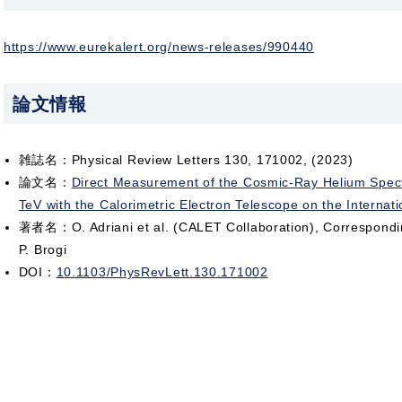
https://www.eurekalert.org/news-releases/990440
論文情報
雑誌名：Physical Review Letters 130, 171002, (2023)
論文名：
Direct Measurement of the Cosmic-Ray Helium Spec
TeV with the Calorimetric Electron Telescope on the Internat
著者名：O. Adriani et al. (CALET Collaboration), Correspondin
P. Brogi
DOI：
10.1103/PhysRevLett.130.171002