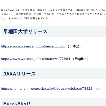
図：CALETにより４０ギガ電子ボルトから２５０テラ電子ボルトの領域で得られたヘリウ
（赤点）と、他実験の観測との比較。エネルギーが大きくなるにつれ急激に少なくなるスペ
にはエネルギーの2.6乗が積算されている。
早稲田大学リリース
https://www.waseda.jp/top/news/90050
（日本語）
https://www.waseda.jp/top/en/news/77904
（English）
JAXAリリース
https://humans-in-space.jaxa.jp/kibouser/pickout/73622.html
EurekAlert!