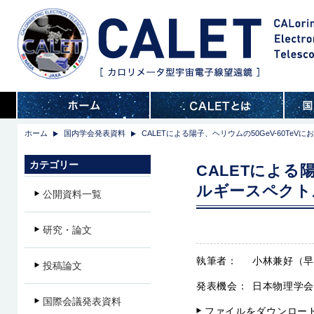
ホーム
国内学会発表資料
CALETによる陽子、ヘリウムの50GeV-60T
カテゴリー
CALETによる
ルギースペクト
公開資料一覧
研究・論文
執筆者：
小林兼好（
投稿論文
発表機会：
日本物理学会
国際会議発表資料
ファイルをダウンロー