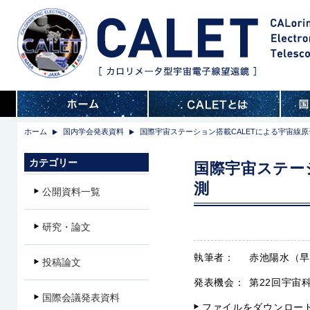
ホーム
国内学会発表資料
国際宇宙ステーション搭載CALETによる宇宙線
カテゴリー
国際宇宙ステー
測
公開資料一覧
研究・論文
執筆者：
赤池陽水（
投稿論文
発表機会：
第22回宇宙科
国際会議発表資料
ファイルをダウンロー