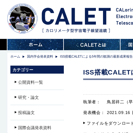
ホーム
国内学会発表資料
ISS搭載CALETによる5年間の観測の最新成果報告
カテゴリー
ISS搭載CAL
公開資料一覧
研究・論文
執筆者：
鳥居祥二（
投稿論文
発表機会：
2021.09
ファイルをダウンロー
国際会議発表資料