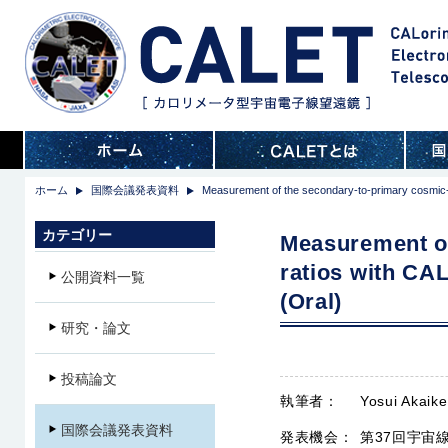
ホーム
国際会議発表資料
Measurement of the secondary-to-primary cosmic-ra
カテゴリー
Measurement of
ratios with CAL
公開資料一覧
(Oral)
研究・論文
投稿論文
執筆者：
Yosui Akaike
国際会議発表資料
発表機会：
第37回宇宙線