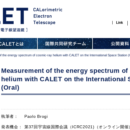
Link
 the energy spectrum of cosmic-ray helium with CALET on the International Space Station (
Measurement of the energy spectrum of
helium with CALET on the International 
(Oral)
執筆者：
Paolo Brogi
発表機会：
第37回宇宙線国際会議（ICRC2021)（オンライン開催