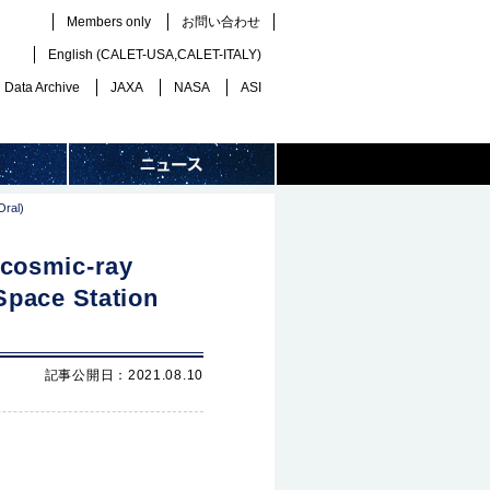
Members only
お問い合わせ
English (
CALET-USA
,
CALET-ITALY
)
Data Archive
JAXA
NASA
ASI
Oral)
 cosmic-ray
Space Station
記事公開日：2021.08.10
）