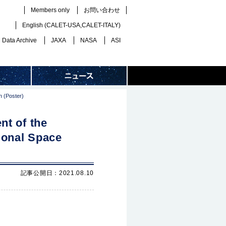
Members only
お問い合わせ
English (
CALET-USA
,
CALET-ITALY
)
Data Archive
JAXA
NASA
ASI
n (Poster)
nt of the
tional Space
記事公開日：2021.08.10
）