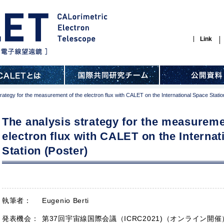
Link
rategy for the measurement of the electron flux with CALET on the International Space Statio
The analysis strategy for the measureme
electron flux with CALET on the Interna
Station (Poster)
執筆者：
Eugenio Berti
発表機会：
第37回宇宙線国際会議（ICRC2021)（オンライン開催