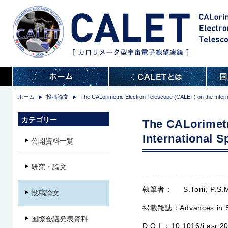
ホーム
投稿論文
The CALorimetric Electron Telescope (CALET) on the Intern
カテゴリー
The CALorimetr
International S
公開資料一覧
研究・論文
執筆者：
S.Torii, P.S
投稿論文
掲載雑誌：
Advances in 
国際会議発表資料
D.O.I.：
10.1016/j.asr.2